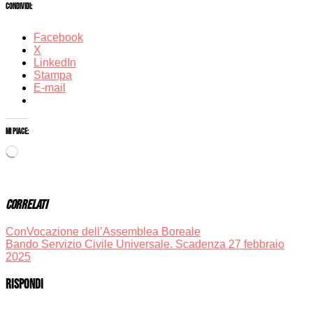
Condividi:
Facebook
X
LinkedIn
Stampa
E-mail
Mi piace:
Caricamento
in
corso…
Correlati
Post
ConVocazione dell’Assemblea Boreale
Bando Servizio Civile Universale. Scadenza 27 febbraio
navigation
2025
Rispondi