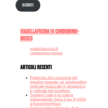
mail
Iscriviti
viadellafucina16 condominio-
museo
viadellafucina16
condominio-museo
Articoli recenti
Partecipa alla creazione del
giardino boreale: un orto/giardino
verticale realizzato in idroponica
e coltivato dal quartiere.
Sostieni l’arte e la cultura
indipendente: dona il tuo 5×1000
a KaninchenHaus