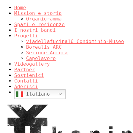
Skip
Home
to
Mission e storia
content
Organigramma
Spazi e residenze
I nostri bandi
Progetti
viadellafucina16 Condominio-Museo
Borealis ARC
Sezione Aurora
Capolavoro
Videogallery
Partner
Sostienici
Contatti
Aderisci
Italiano