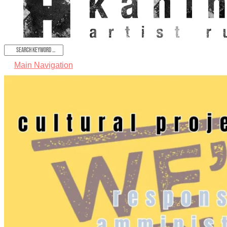
Main Navigation
Home
Mission e storia
Spazi e residenze
I nostri bandi
Progetti
Videogallery
Partner
Sostienici
Contatti
Aderisci